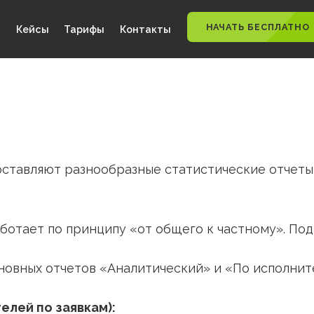
НАЧАТЬ
ности
Кейсы
Тарифы
Контакты
k, предоставляют разнообразные статистиче
ь
работает по принципу «от общего к част
 основных отчетов «Аналитический» и «По 