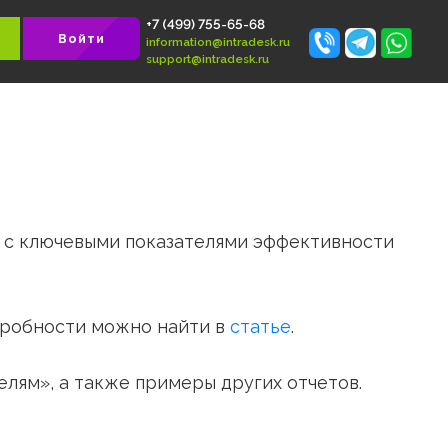
+7 (499) 755-65-68
 БЕСПЛАТНО
Войти
information@intradesk.ru
support@intradesk.ru
ские отчеты с ключевыми показателями эффе
ному». Подробности можно найти в
статье
.
исполнителям», а также примеры других отч