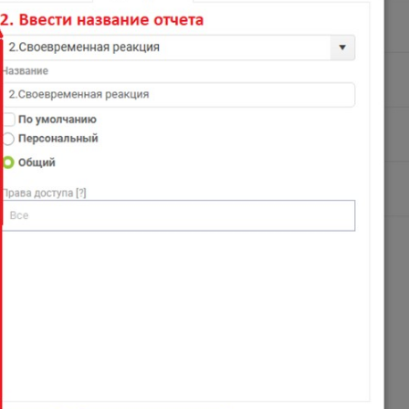
ранить это представление и фил
 других пользователей, обеспечи