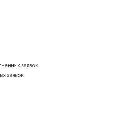
азателей по заявкам):
елей)
кция
выполненных заявок
крытых заявок