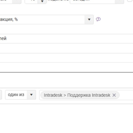
отчета показателем выступила «
этого отчета выглядят так: