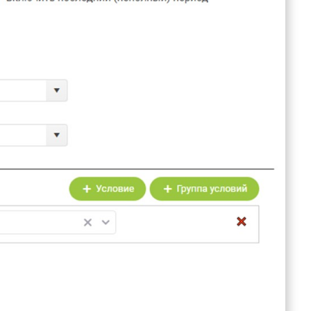
Своевременная реакция, %», полн