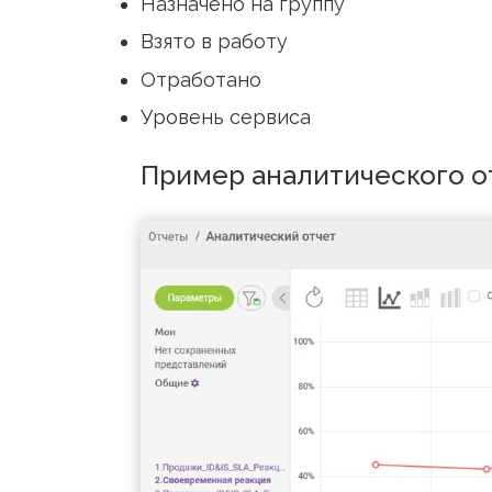
Просрочена реакция
Начало/окончание работы
Рабочий день
Назначено на группу
Взято в работу
Отработано
Уровень сервиса
Пример аналитическог