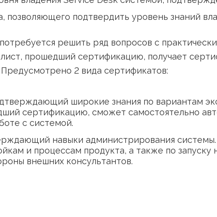
и уровня владения Service Desk системой, 
иката, позволяющего подтвердить уровень з
исту потребуется решить ряд вопросов с п
Специалист, прошедший сертификацию, полу
ния. Предусмотрено 2 вида сертификатов:
т, подтверждающий широкие знания по вари
прошедший сертификацию, сможет самостоят
и работе с системой.
подтверждающий навыки администрирования
астройкам и процессам продукта, а также п
о стороны внешних консультантов.