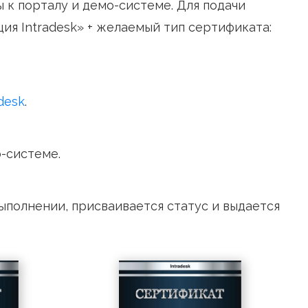
е доступы к порталу и демо-системе. Для п
ертификация Intradesk» + желаемый тип сер
аний Intradesk
.
ть в демо-системе.
спешном выполнении, присваивается статус 