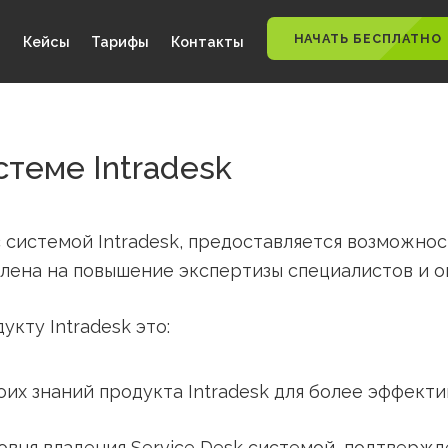
НАЧАТЬ
ности
Кейсы
Тарифы
Контакты
системе Intradesk
им с системой Intradesk, предоставляется
правлена на повышение экспертизы специал
продукту Intradesk это:
ь своих знаний продукта Intradesk для бол