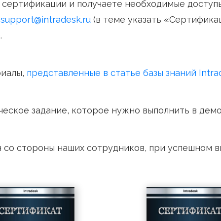
дение сертификации и получаете необходимы
мо на
support@intradesk.ru
(в теме указать «С
ator).
материалы,
представленные в статье базы зн
актическое задание, которое нужно выполни
задач со стороны наших сотрудников, при у