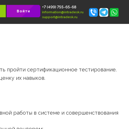
+7 (499) 755-65-68
 БЕСПЛАТНО
Войти
information@intradesk.ru
support@intradesk.ru
 возможность пройти сертификационное тес
истов и оценку их навыков.
ее эффективной работы в системе и соверше