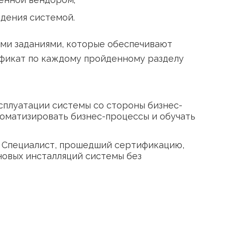
подтвержденной вендором;
наний владения системой.
рактическими заданиями, которые обеспечив
чает сертификат по каждому пройденному р
антам эксплуатации системы со стороны би
ельно автоматизировать бизнес-процессы и
 системы. Специалист, прошедший сертифи
о запуску новых инсталляций системы без