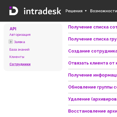
Решения
Возмож
Получение спис
API
Авторизация
Получение спис
Заявка
База знаний
Создание сотру
Клиенты
Отвязать клиент
Сотрудники
Получение инфо
Обновление гру
Удаление (архи