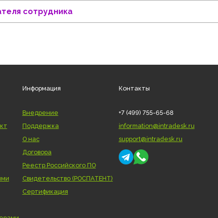
 архивных пользователей сотрудников
ьзователя сотрудника
Информация
Контакты
Внедрение
+7 (499) 755-65-68
нтеллект
Поддержка
information@intra
О нас
support@intradesk
Договора
я
Реестр Российского ПО