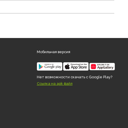
Мобильная версия
desk.ru
Нет возможности скачать с 
.ru
Ссылка на apk файл