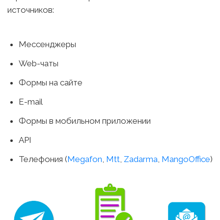
источников:
Мессенджеры
Web-чаты
Формы на сайте
E-mail
Формы в мобильном приложении
API
Телефония (
Megafon
,
Mtt
,
Zadarma
,
MangoOffice
)